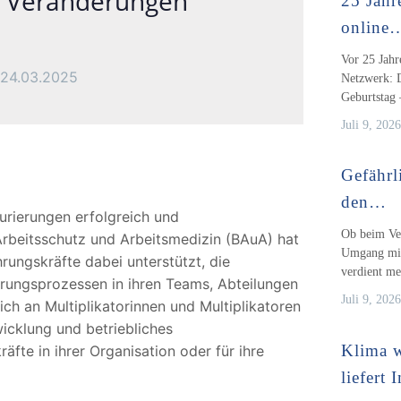
e Veränderungen
25 Jahr
online
Vor 25 Jahr
24.03.2025
Netzwerk: D
Geburtstag
Juli 9, 2026
Gefährli
den…
rierungen erfolgreich und
Ob beim Ver
 Arbeitsschutz und Arbeitsmedizin (BAuA) hat
Umgang mit 
hrungskräfte dabei unterstützt, die
verdient m
rungsprozessen in ihren Teams, Abteilungen
Juli 9, 2026
ich an Multiplikatorinnen und Multiplikatoren
cklung und betriebliches
Klima w
te in ihrer Organisation oder für ihre
liefert