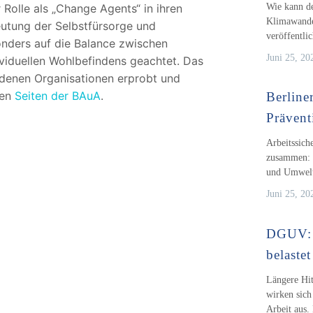
Wie kann de
r Rolle als „Change Agents“ in ihren
Klimawandel
eutung der Selbstfürsorge und
veröffentli
nders auf die Balance zwischen
Juni 25, 20
viduellen Wohlbefindens geachtet. Das
edenen Organisationen erprobt und
den
Seiten der BAuA
.
Berliner
Prävent
Arbeitssich
zusammen: 
und Umwelt
Juni 25, 20
DGUV: H
belastet
Längere Hit
wirken sich
Arbeit aus