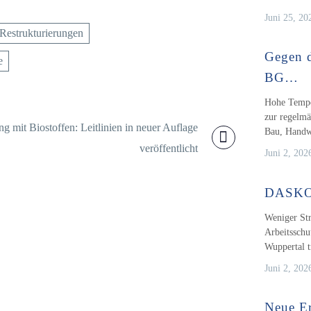
Juni 25, 20
Restrukturierungen
Gegen d
e
BG…
Hohe Temper
zur regelmä
 mit Biostoffen: Leitlinien in neuer Auflage
Bau, Hand
veröffentlicht
Juni 2, 202
DASKO: 
Weniger Str
Arbeitsschu
Wuppertal 
Juni 2, 202
Neue Er