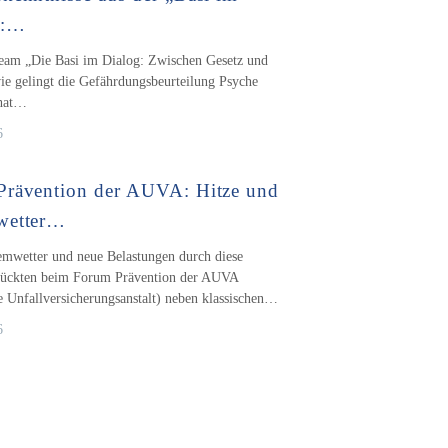
“:…
eam „Die Basi im Dialog: Zwischen Gesetz und
wie gelingt die Gefährdungsbeurteilung Psyche
 hat…
6
Prävention der AUVA: Hitze und
wetter…
emwetter und neue Belastungen durch diese
 rückten beim Forum Prävention der AUVA
 Unfallversicherungsanstalt) neben klassischen…
6