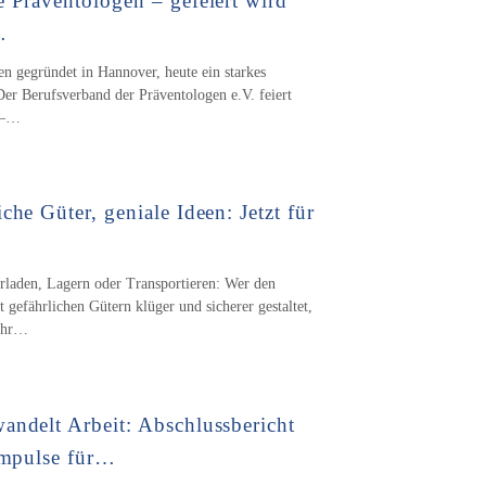
e Präventologen – gefeiert wird
…
en gegründet in Hannover, heute ein starkes
er Berufsverband der Präventologen e.V. feiert
 –…
che Güter, geniale Ideen: Jetzt für
laden, Lagern oder Transportieren: Wer den
gefährlichen Gütern klüger und sicherer gestaltet,
ehr…
andelt Arbeit: Abschlussbericht
 Impulse für…