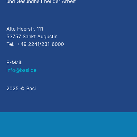
A+
und Gesundheit bei der Arbeit
A+
Alte Heerstr. 111
A+
53757 Sankt Augustin
Tel.: +49 2241/231-6000
E-Mail:
Die
info@basi.de
A+
2025 © Basi
We