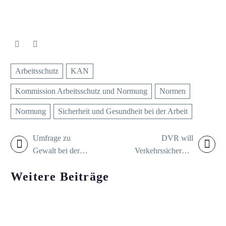
Arbeitsschutz
KAN
Kommission Arbeitsschutz und Normung
Normen
Normung
Sicherheit und Gesundheit bei der Arbeit
Umfrage zu
DVR will
Gewalt bei der
Verkehrssicherheit
Arbeit: Übergriffe
mit Vison Zero
Weitere Beiträge
machen Problem
Award stärken
sichtbar