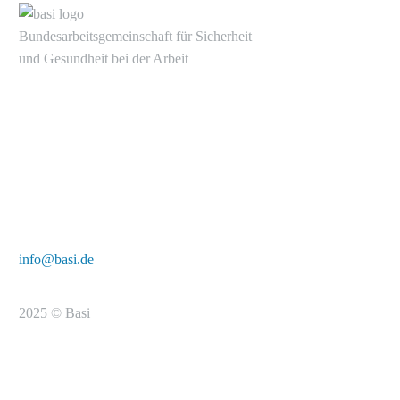
Bundesarbeitsgemeinschaft für Sicherheit
und Gesundheit bei der Arbeit
Alte Heerstr. 111
53757 Sankt Augustin
Tel.: +49 2241/231-6000
E-Mail:
info@basi.de
2025 © Basi