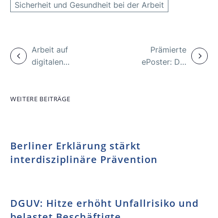
Sicherheit und Gesundheit bei der Arbeit
Arbeit auf
Prämierte
digitalen
ePoster: Die
Plattformen:
health.pro.fit-
Vorschriften,
Polizei und die
Maßnahmen
Dynamik im
WEITERE BEITRÄGE
und Initiativen
Büro
der EU-
Mitgliedstaaten
Berliner Erklärung stärkt
interdisziplinäre Prävention
DGUV: Hitze erhöht Unfallrisiko und
belastet Beschäftigte