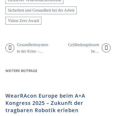
Sicherheit und Gesundheit bei der Arbeit
Vision Zero Award
Gesundheitssystem
Gefährdungsbeurteilung
in der Krise –
beim
DGAUM:
Mutterschutz: Was
Arbeitsmedizin
ist wann
WEITERE BEITRÄGE
stärker
erforderlich?
einbeziehen
WearRAcon Europe beim A+A
Kongress 2025 – Zukunft der
tragbaren Robotik erleben