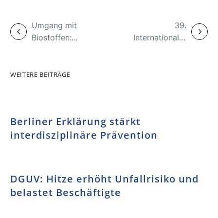
Umgang mit
39.
Biostoffen:
Internationaler
Leitlinien in
A+A-Kongress:
neuer Auflage
Erste Highlights
veröffentlicht
– im Mai
WEITERE BEITRÄGE
anmelden
Berliner Erklärung stärkt
interdisziplinäre Prävention
DGUV: Hitze erhöht Unfallrisiko und
belastet Beschäftigte