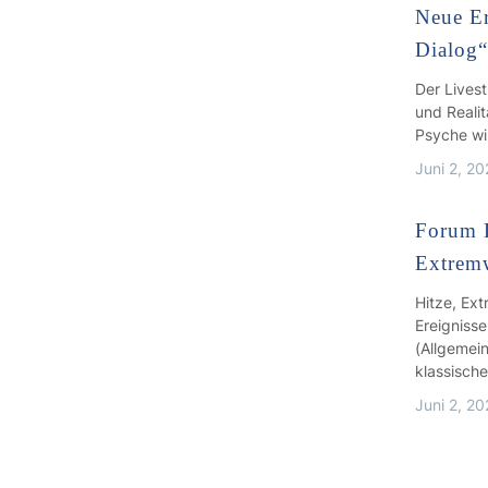
Neue Er
Dialog
Der Lives
und Realit
Psyche wi
Juni 2, 2
Forum 
Extrem
Hitze, Ex
Ereigniss
(Allgemei
klassisch
Juni 2, 2