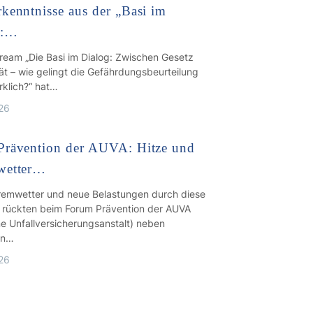
kenntnisse aus der „Basi im
“:…
tream „Die Basi im Dialog: Zwischen Gesetz
ät – wie gelingt die Gefährdungsbeurteilung
rklich?“ hat…
026
Prävention der AUVA: Hitze und
wetter…
tremwetter und neue Belastungen durch diese
e rückten beim Forum Prävention der AUVA
ne Unfallversicherungsanstalt) neben
en…
026