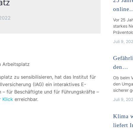
atz
25 Jahr
online
.2022
Vor 25 Ja
starkes N
Präventol
Juli 9, 20
Gefährli
 Arbeitsplatz
den…
tz zu sensibilisieren, hat das Institut für
Ob beim V
versicherung (IAG) ein interaktives E-
den Umgan
sicherer g
n – für Beschäftigte und für Führungskräfte –
 Klick
erreichbar.
Juli 9, 20
Klima w
liefert