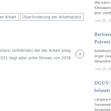
Wie kann 
Klimawande
jetzt verö
er Arbeit
Überforderung am Arbeitsplatz
Juni 25, 
Berliner
Prävent
ilanz: Unfallrisiko bei der Arbeit stieg
Arbeitssi
enger zus
021, liegt aber unter Niveau von 2019
Gesundhei
Juni 25, 
DGUV: H
belastet
Längere H
Sonnenein
Sicherheit