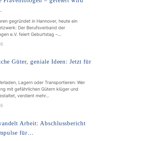
e Präventologen – gefeiert wird
…
hren gegründet in Hannover, heute ein
etzwerk: Der Berufsverband der
ogen e.V. feiert Geburtstag –…
26
che Güter, geniale Ideen: Jetzt für
erladen, Lagern oder Transportieren: Wer
g mit gefährlichen Gütern klüger und
estaltet, verdient mehr…
26
andelt Arbeit: Abschlussbericht
 Impulse für…