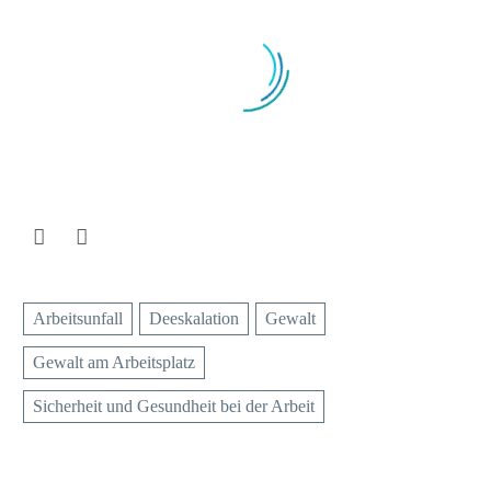
Ne
Te
Au
Ku
Die
Arbeitsunfall
Deeskalation
Gewalt
Gewalt am Arbeitsplatz
Vo
Sicherheit und Gesundheit bei der Arbeit
Pa