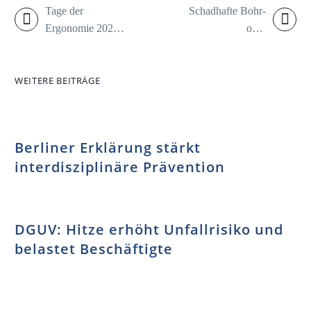
Na
Tage der
Schadhafte Bohr-
Ergonomie 2024:
oder
In
Von der
Kaffeemaschine:
Wissenschaft in
Gefahren durch
WEITERE BEITRÄGE
die Praxis
Strom vermeiden
Ko
Berliner Erklärung stärkt
Pr
interdisziplinäre Prävention
DGUV: Hitze erhöht Unfallrisiko und
belastet Beschäftigte