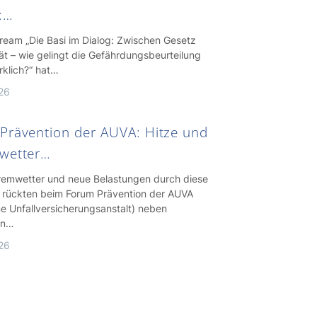
:…
tream „Die Basi im Dialog: Zwischen Gesetz
ät – wie gelingt die Gefährdungsbeurteilung
rklich?“ hat…
026
Prävention der AUVA: Hitze und
wetter…
tremwetter und neue Belastungen durch diese
e rückten beim Forum Prävention der AUVA
ne Unfallversicherungsanstalt) neben
en…
026