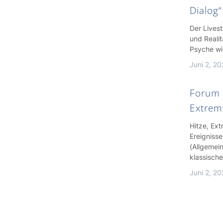
Dialog“
Der Lives
und Realit
Psyche wi
Juni 2, 2
Forum 
Extrem
Hitze, Ex
Ereigniss
(Allgemei
klassisch
Juni 2, 2