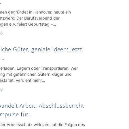
…
hren gegründet in Hannover, heute ein
etzwerk: Der Berufsverband der
ogen e.V. feiert Geburtstag –…
26
iche Güter, geniale Ideen: Jetzt
n…
erladen, Lagern oder Transportieren: Wer
g mit gefährlichen Gütern klüger und
estaltet, verdient mehr…
26
andelt Arbeit: Abschlussbericht
 Impulse für…
der Arbeitsschutz wirksam auf die Folgen des