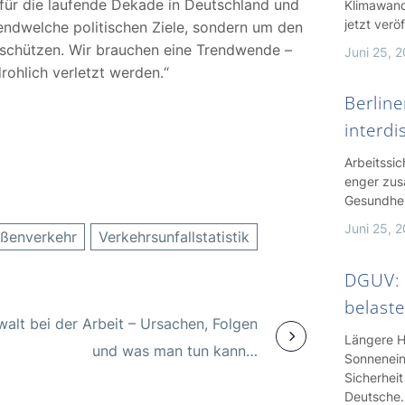
e für die laufende Dekade in Deutschland und
Klimawande
jetzt verö
gendwelche politischen Ziele, sondern um den
 schützen. Wir brauchen eine Trendwende –
Juni 25, 
ohlich verletzt werden.“
Berline
interdi
Arbeitssi
enger zus
Gesundhei
Juni 25, 
aßenverkehr
Verkehrsunfallstatistik
DGUV: 
belaste
alt bei der Arbeit – Ursachen, Folgen
Längere H
und was man tun kann…
Sonnenein
Sicherheit
Deutsche