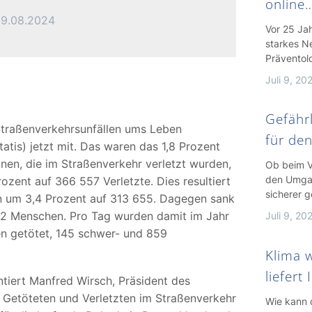
online
9.08.2024
Vor 25 Ja
starkes N
Präventol
Juli 9, 20
Gefährl
Straßenverkehrsunfällen ums Leben
für de
tis) jetzt mit. Das waren das 1,8 Prozent
onen, die im Straßenverkehr verletzt wurden,
Ob beim V
den Umgan
ozent auf 366 557 Verletzte. Dies resultiert
sicherer g
en um 3,4 Prozent auf 313 655. Dagegen sank
02 Menschen. Pro Tag wurden damit im Jahr
Juli 9, 20
n getötet, 145 schwer- und 859
Klima w
liefert
iert Manfred Wirsch, Präsident des
er Getöteten und Verletzten im Straßenverkehr
Wie kann 