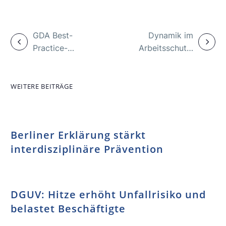
GDA Best-
Dynamik im
Practice-
Arbeitsschutz:
Datenbank: Ein
Sichere
Schritt gegen
Produkte und
berufsbedingten
Arbeitsmittel
WEITERE BEITRÄGE
Krebs
Berliner Erklärung stärkt
interdisziplinäre Prävention
DGUV: Hitze erhöht Unfallrisiko und
belastet Beschäftigte