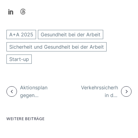
A+A 2025
Gesundheit bei der Arbeit
Sicherheit und Gesundheit bei der Arbeit
Start-up
Aktionsplan
Verkehrssicherheit
gegen
in der
Arbeitsausbeutung:
Sackgasse –
VDSI betont
DVR schlägt
Bedeutung
Alarm
WEITERE BEITRÄGE
präventiver
Früherkennung