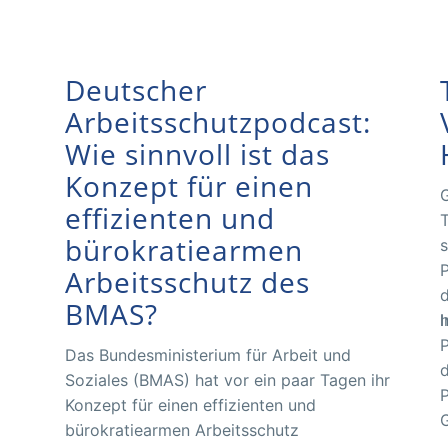
Deutscher
Arbeitsschutzpodcast:
Wie sinnvoll ist das
Konzept für einen
G
effizienten und
T
bürokratiearmen
s
P
Arbeitsschutz des
d
BMAS?
h
I
P
Das Bundesministerium für Arbeit und
d
Soziales (BMAS) hat vor ein paar Tagen ihr
P
Konzept für einen effizienten und
G
bürokratiearmen Arbeitsschutz
g