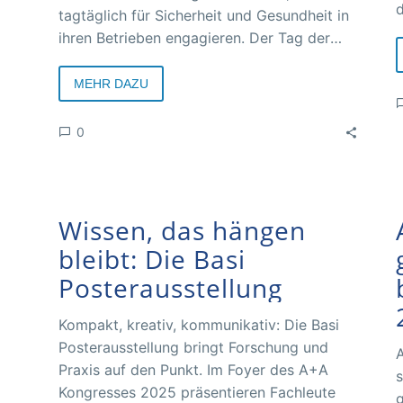
d
tagtäglich für Sicherheit und Gesundheit in
B
ihren Betrieben engagieren. Der Tag der
k
Sicherheitsbeauftragten bietet ein
T
maßgeschneidertes Programm mit
MEHR DAZU
aktuellen Themen, praxisnahen Impulsen
und viel Raum für Austausch.
0
Wissen, das hängen
bleibt: Die Basi
Posterausstellung
Kompakt, kreativ, kommunikativ: Die Basi
Posterausstellung bringt Forschung und
A
Praxis auf den Punkt. Im Foyer des A+A
s
Kongresses 2025 präsentieren Fachleute
g