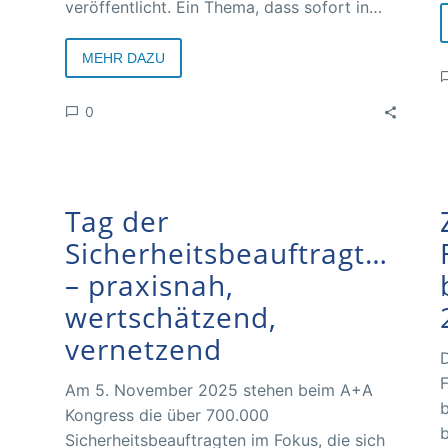
veröffentlicht. Ein Thema, dass sofort in
den Fokus geraten ist, ist hierbei die
Abschaffung der Verpflichtung von
MEHR DAZU
Sicherheitsbeauftragten für KMU mit
weniger als 50 Beschäftigten. Allerdings
0
steckt noch mehr hinter dem Paket 1 mit
dem Namen Sofortprogramm für den
Bürokratierückbau im Arbeitsschutz.
Tag der
Sicherheitsbeauftragten
– praxisnah,
wertschätzend,
vernetzend
D
F
Am 5. November 2025 stehen beim A+A
b
Kongress die über 700.000
b
Sicherheitsbeauftragten im Fokus, die sich