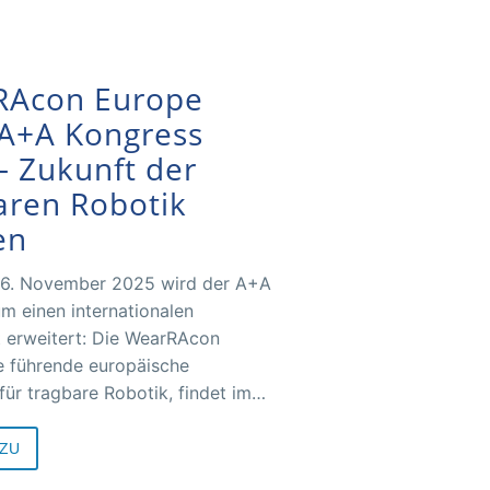
RAcon Europe
A+A Kongress
– Zukunft der
aren Robotik
en
 6. November 2025 wird der A+A
m einen internationalen
 erweitert: Die WearRAcon
e führende europäische
für tragbare Robotik, findet im
enter Düsseldorf statt – im
ogramm der A+A.
ZU