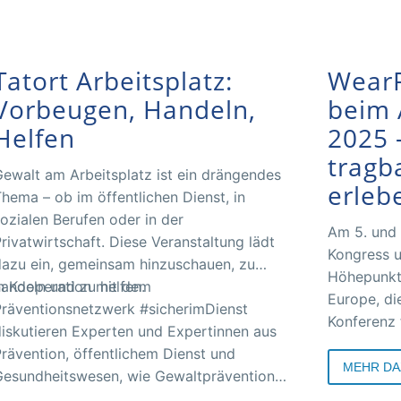
Tatort Arbeitsplatz:
Wear
Vorbeugen, Handeln,
beim 
Helfen
2025 
tragb
ewalt am Arbeitsplatz ist ein drängendes
erleb
hema – ob im öffentlichen Dienst, in
ozialen Berufen oder in der
Am 5. und
rivatwirtschaft. Diese Veranstaltung lädt
Kongress u
azu ein, gemeinsam hinzuschauen, zu
Höhepunkt
andeln und zu helfen.
n Kooperation mit dem
Europe, di
räventionsnetzwerk #sicherimDienst
Konferenz 
iskutieren Experten und Expertinnen aus
Congress C
rävention, öffentlichem Dienst und
Rahmenpr
MEHR DA
esundheitswesen, wie Gewaltprävention
elingen kann.