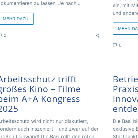
okumentieren zu lassen. Je nach
ein, mit M
erufsgruppe und Anerkennungsstelle
und andere
önnen Zertifizierungspunkte für die
MEHR DAZU
Gespräch 
eilnahme angerechnet werden.
und gemein
MEHR DA
0
und Gesund
entwickeln
0
Arbeitsschutz trifft
Betri
großes Kino – Filme
Praxi
beim A+A Kongress
Innov
2025
entde
rbeitsschutz wird nicht nur diskutiert,
Die Basi b
ondern auch inszeniert – und zwar auf der
exklusive 
roßen Leinwand! Die Basi rollt den roten
Startpunkt