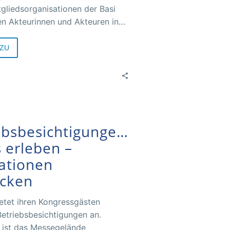
itgliedsorganisationen der Basi
n Akteurinnen und Akteuren ins
zu kommen, sich zu vernetzen
sam neue Ideen für Sicherheit
ZU
heit bei der Arbeit zu
.
ebsbesichtigungen:
s erleben –
ationen
cken
ietet ihren Kongressgästen
Betriebsbesichtigungen an.
 ist das Messegelände