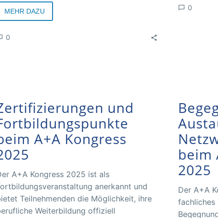
0
MEHR DAZU
0
Zertifizierungen und
Bege
Fortbildungspunkte
Austa
beim A+A Kongress
Netz
2025
beim 
2025
er A+A Kongress 2025 ist als
ortbildungsveranstaltung anerkannt und
Der A+A Ko
ietet Teilnehmenden die Möglichkeit, ihre
fachliches
erufliche Weiterbildung offiziell
Begegnung