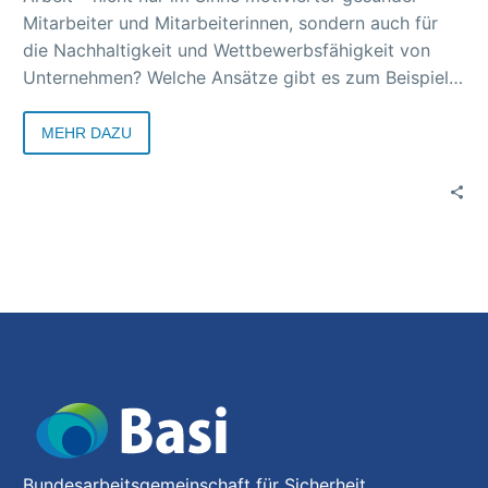
Mitarbeiter und Mitarbeiterinnen, sondern auch für
die Nachhaltigkeit und Wettbewerbsfähigkeit von
Unternehmen? Welche Ansätze gibt es zum Beispiel
für Entscheider und Entscheiderinnen, um Arbeits-
und Gesundheitsschutz in die
MEHR DAZU
Nachhaltigkeitsstrategien zu integrieren? Was sollten
die betrieblichen Akteure tun? Antworten auf diese
und viele weitere Fragen gab bei der erfolgreichen 1.
Online-Ausgabe „Die Basi im Dialog“. Die
aufgezeichnete Veranstaltung kann in Kürze
angeschaut werden, ein Nachbericht und eine
Sammlung von Links zu den angesprochenen
Themen werden mit den Basi News versendet.
Bundesarbeitsgemeinschaft für Sicherheit