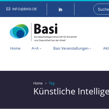
INFO@BASI.DE
Home
A+A
Basi Veranstaltungen
Akt
Home
Tag
Künstliche Intellig