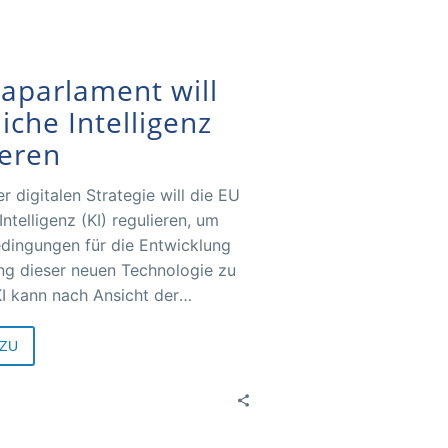
aparlament will
iche Intelligenz
ieren
rer digitalen Strategie will die EU
Intelligenz (KI) regulieren, um
dingungen für die Entwicklung
g dieser neuen Technologie zu
KI kann nach Ansicht der
iker viele Vorteile mit sich
um Beispiel eine bessere
ZU
sfürsorge, einen sichereren und
 Verkehr, eine effizientere
sowie eine billigere und
ere Energieversorgung. Auch im