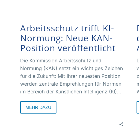
Arbeitsschutz trifft KI-
Normung: Neue KAN-
Position veröffentlicht
Die Kommission Arbeitsschutz und
D
Normung (KAN) setzt ein wichtiges Zeichen
w
für die Zukunft: Mit ihrer neuesten Position
z
werden zentrale Empfehlungen für Normen
m
im Bereich der Künstlichen Intelligenz (KI)
W
formuliert – stets unter Berücksichtigung
A
essenzieller Arbeitsschutzaspekte.
d
MEHR DAZU
A