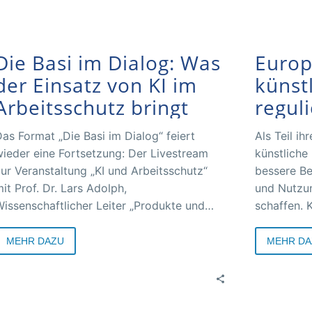
Die Basi im Dialog: Was
Europ
der Einsatz von KI im
künstl
Arbeitsschutz bringt
regul
as Format „Die Basi im Dialog“ feiert
Als Teil ih
ieder eine Fortsetzung: Der Livestream
künstliche 
ur Veranstaltung „KI und Arbeitsschutz“
bessere Be
it Prof. Dr. Lars Adolph,
und Nutzun
issenschaftlicher Leiter „Produkte und
schaffen. 
rbeitssysteme“ sowie Koordinator KI bei
Europapolit
er Bundesanstalt für Arbeitsschutz und
bringen, z
MEHR DAZU
MEHR DA
rbeitsmedizin (BAuA) ist online.
Gesundheit
saubereren
Fertigung 
nachhaltig