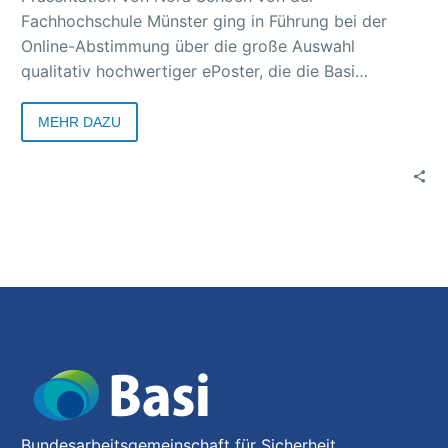
Fachhochschule Münster ging in Führung bei der
Online-Abstimmung über die große Auswahl
qualitativ hochwertiger ePoster, die die Basi
anlässlich des 37. A+A Kongresses 2021 exklusiv
vorgestellt hat. Drei Monate lang konnten die
MEHR DAZU
Besucherinnen und Besucher der Basi-Website ihre
Favoriten küren. Dabei wurden 350 Bewertungen
verfasst und insgesamt knapp 800 Sterne vergeben.
Bundesarbeitsgemeinschaft für Sicherheit