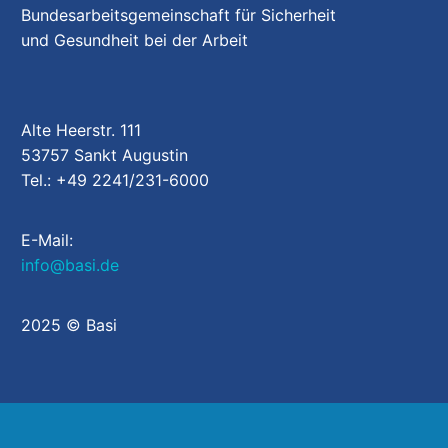
Ne
Bundesarbeitsgemeinschaft für Sicherheit
und Gesundheit bei der Arbeit
Te
Au
Alte Heerstr. 111
53757 Sankt Augustin
Ku
Tel.: +49 2241/231-6000
E-Mail:
info@basi.de
Die
2025 © Basi
Vo
Pa