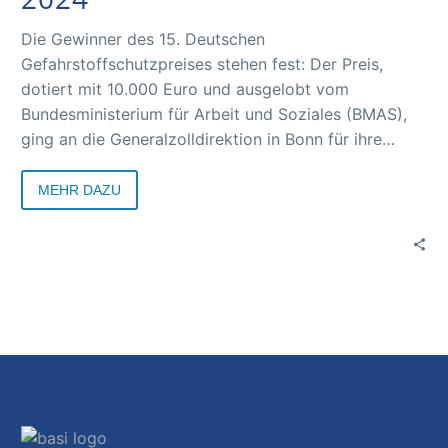
A+
Die Gewinner des 15. Deutschen
A+
Gefahrstoffschutzpreises stehen fest: Der Preis,
dotiert mit 10.000 Euro und ausgelobt vom
Bundesministerium für Arbeit und Soziales (BMAS),
A+
ging an die Generalzolldirektion in Bonn für ihre
innovative Lösung zur Identifikation
schadstoffbelasteter Container mittels des
MEHR DAZU
Gaswarnmessgeräts GDA-F. Diese Technologie
Die
schützt Zöllner vor gefährlichen Stoffen in Import-
und Überseecontainern.
A+
We