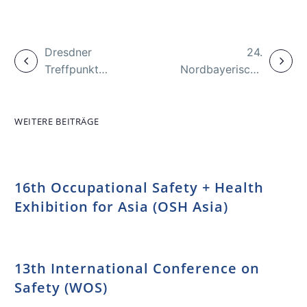
Dresdner
24.
Treffpunkt
Nordbayerisches
„Arbeitsmedizinische
Forum
Vorsorge bei
„Gesundheit
körperlichen
und Sicherheit
WEITERE BEITRÄGE
Belastungen“
bei der Arbeit“
16th Occupational Safety + Health
Exhibition for Asia (OSH Asia)
13th International Conference on
Safety (WOS)