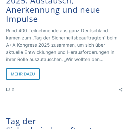
2025: Austausch,
Anerkennung und neue
Impulse
Rund 400 Teilnehmende aus ganz Deutschland
kamen zum „Tag der Sicherheitsbeauftragten“ beim
A+A Kongress 2025 zusammen, um sich über
aktuelle Entwicklungen und Herausforderungen in
ihrer Rolle auszutauschen. „Wir wollten den
Sicherheitsbeauftragten eine Plattform bieten, die
sowohl fachlich fundiert als auch praxisnah ist – und
MEHR DAZU
das ist uns gelungen“, sagt Veranstaltungsleiter Dr.
Markus Kohn von der Deutschen Gesetzlichen
0
Unfallversicherung (DGUV), der gemeinsam mit
Claudia Findeisen von der Basi den Tag organisiert
hat.
Tag der