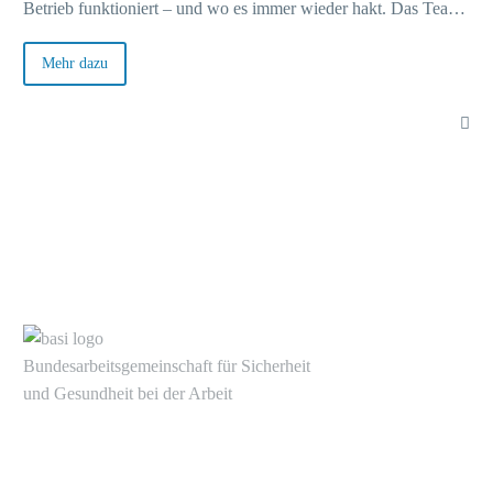
Betrieb funktioniert – und wo es immer wieder hakt. Das Team
der Basi war vor Ort.
A+
Mehr dazu
A+
Die
A+
Bundesarbeitsgemeinschaft für Sicherheit
We
und Gesundheit bei der Arbeit
Alte Heerstr. 111