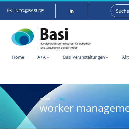
INFO@BASI.DE
Home
A+A
Basi Veranstaltungen
Akt
Home
Tag
worker manageme